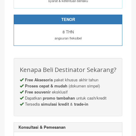
syarat & ketentuan berlaku
TENOR
8 THN
angsuran fleksibel
Kenapa Beli Destinator
Sekarang?
Free Aksesoris
paket khusus akhir tahun
Proses cepat & mudah
(dokumen simpel)
Free souvenir
eksklusif
Dapatkan
promo tambahan
untuk cash/kredit
Tersedia
simulasi kredit
&
trade-in
Konsultasi & Pemesanan