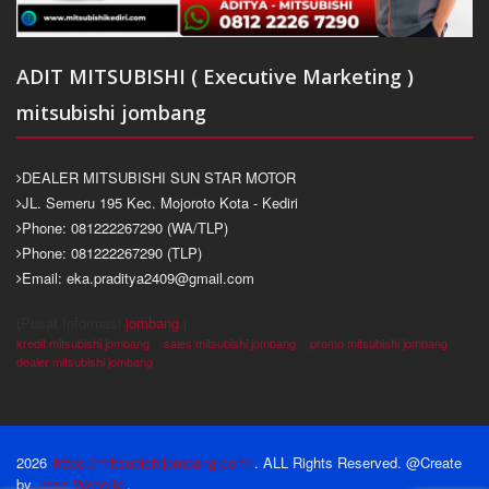
ADIT MITSUBISHI ( Executive Marketing )
mitsubishi jombang
DEALER MITSUBISHI SUN STAR MOTOR
JL. Semeru 195 Kec. Mojoroto Kota - Kediri
Phone: 081222267290 (WA/TLP)
Phone: 081222267290 (TLP)
Email: eka.praditya2409@gmail.com
(Pusat Informasi
jombang
|
kredit mitsubishi jombang
sales mitsubishi jombang
promo mitsubishi jombang
dealer mitsubishi jombang
2026
https://mitsubishijombang.com/
. ALL Rights Reserved. @Create
by
Jasa Website
.