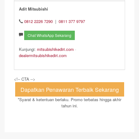
Adit Mitsubishi
0812 2226 7290
|
0811 377 9797
Chat WhatsApp Sekarang
Kunjungi:
mitsubishikediri.com
·
dealermitsubishikediri.com
<!-- CTA -->
Dapatkan Penawaran Terbaik Sekarang
*Syarat & ketentuan berlaku. Promo terbatas hingga akhir
tahun ini.