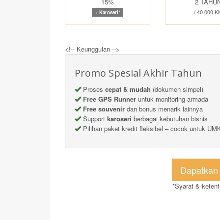
15%
2 TAHU
/ 40.000 K
+ Karoseri*
<!-- Keunggulan -->
Promo Spesial Akhir Tahun
Proses
cepat & mudah
(dokumen simpel)
Free GPS Runner
untuk monitoring armada
Free souvenir
dan bonus menarik lainnya
Support
karoseri
berbagai kebutuhan bisnis
Pilihan paket kredit fleksibel – cocok untuk U
Dapatkan
*Syarat & keten