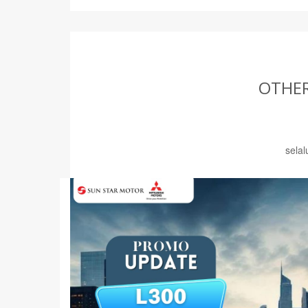
OTHER
sela