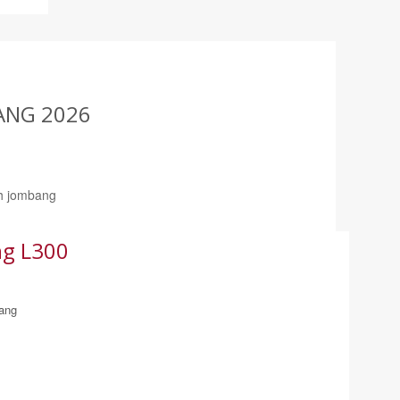
ANG 2026
ah jombang
ng L300
bang