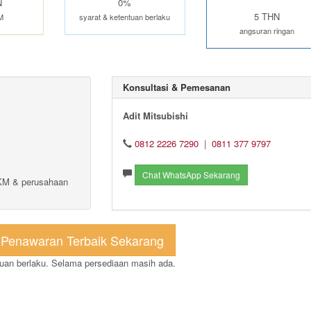
N
0%
5 THN
M
syarat & ketentuan berlaku
angsuran ringan
Konsultasi & Pemesanan
Adit Mitsubishi
0812 2226 7290
|
0811 377 9797
Chat WhatsApp Sekarang
MKM & perusahaan
 Penawaran Terbaik Sekarang
tuan berlaku. Selama persediaan masih ada.